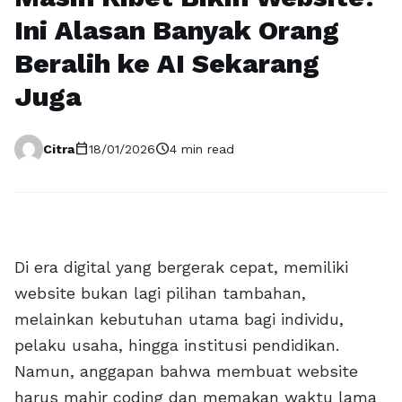
Ini Alasan Banyak Orang
Beralih ke AI Sekarang
Juga
calendar_today
schedule
Citra
18/01/2026
4 min read
Di era digital yang bergerak cepat, memiliki
website bukan lagi pilihan tambahan,
melainkan kebutuhan utama bagi individu,
pelaku usaha, hingga institusi pendidikan.
Namun, anggapan bahwa membuat website
harus mahir coding dan memakan waktu lama