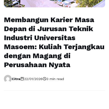
Membangun Karier Masa
Depan di Jurusan Teknik
Industri Universitas
Masoem: Kuliah Terjangkau
dengan Magang di
Perusahaan Nyata
calendar_today
schedule
Citra
22/01/2026
3 min read