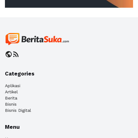
public
rss_feed
Categories
Aplikasi
Artikel
Berita
Bisnis
Bisnis Digital
Menu