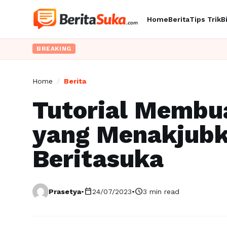
Home
Berita
Tips Trik
B
BREAKING
Home
/
Berita
Tutorial Membu
yang Menakjubk
Beritasuka
calendar_today
schedule
Prasetya
•
24/07/2023
•
3 min read