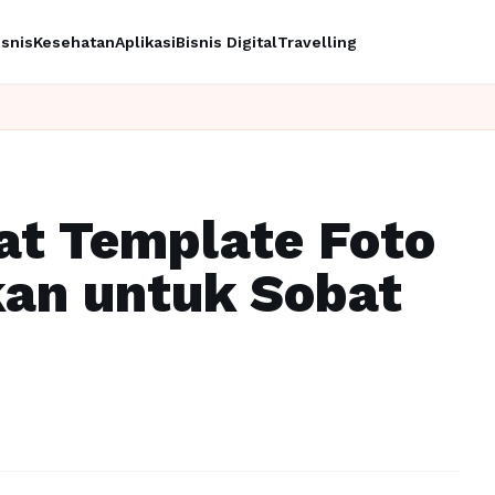
isnis
Kesehatan
Aplikasi
Bisnis Digital
Travelling
Ing
at Template Foto
an untuk Sobat