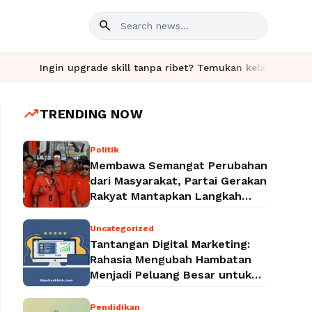
search
in upgrade skill tanpa ribet? Temukan kelas seru dan materi len
trending_up
TRENDING NOW
Politik
Membawa Semangat Perubahan
dari Masyarakat, Partai Gerakan
Rakyat Mantapkan Langkah
Menuju Legalitas Politik
Nasional
Uncategorized
Tantangan Digital Marketing:
Rahasia Mengubah Hambatan
Menjadi Peluang Besar untuk
Meningkatkan Bisnis
Pendidikan