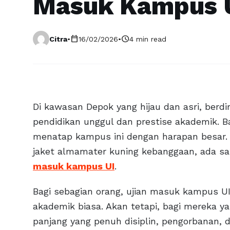
Masuk Kampus 
calendar_today
schedule
Citra
•
16/02/2026
•
4 min read
Di kawasan Depok yang hijau dan asri, berdi
pendidikan unggul dan prestise akademik. Ba
menatap kampus ini dengan harapan besar
jaket almamater kuning kebanggaan, ada sat
masuk kampus UI
.
Bagi sebagian orang, ujian masuk kampus UI
akademik biasa. Akan tetapi, bagi mereka ya
panjang yang penuh disiplin, pengorbanan, 