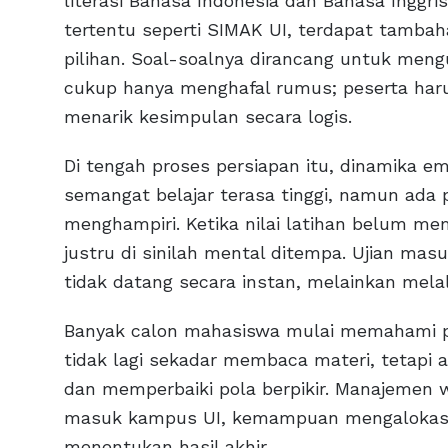
literasi Bahasa Indonesia dan Bahasa Inggri
tertentu seperti SIMAK UI, terdapat tamb
pilihan. Soal-soalnya dirancang untuk me
cukup hanya menghafal rumus; peserta ha
menarik kesimpulan secara logis.
Di tengah proses persiapan itu, dinamika em
semangat belajar terasa tinggi, namun ada 
menghampiri. Ketika nilai latihan belum m
justru di sinilah mental ditempa. Ujian m
tidak datang secara instan, melainkan melal
Banyak calon mahasiswa mulai memahami pen
tidak lagi sekadar membaca materi, tetapi 
dan memperbaiki pola berpikir. Manajemen 
masuk kampus UI, kemampuan mengalokasika
menentukan hasil akhir.