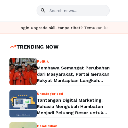
search
 upgrade skill tanpa ribet? Temukan kelas seru dan materi lengk
trending_up
TRENDING NOW
Politik
Membawa Semangat Perubahan
dari Masyarakat, Partai Gerakan
Rakyat Mantapkan Langkah
Menuju Legalitas Politik
Nasional
Uncategorized
Tantangan Digital Marketing:
Rahasia Mengubah Hambatan
Menjadi Peluang Besar untuk
Meningkatkan Bisnis
Pendidikan