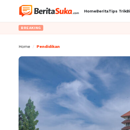
Home
Berita
Tips Trik
B
BREAKING
Home
/
Pendidikan