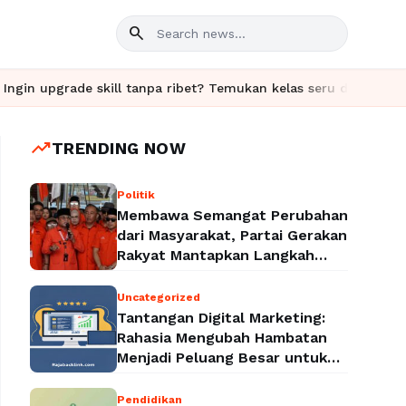
search
ade skill tanpa ribet? Temukan kelas seru dan materi lengkap ha
trending_up
TRENDING NOW
Politik
Membawa Semangat Perubahan
dari Masyarakat, Partai Gerakan
Rakyat Mantapkan Langkah
Menuju Legalitas Politik
Nasional
Uncategorized
Tantangan Digital Marketing:
Rahasia Mengubah Hambatan
Menjadi Peluang Besar untuk
Meningkatkan Bisnis
Pendidikan