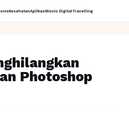
isnis
Kesehatan
Aplikasi
Bisnis Digital
Travelling
Ingin upgr
nghilangkan
gan Photoshop