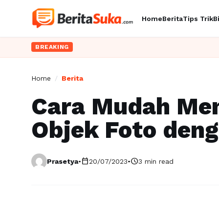
Home
Berita
Tips Trik
B
BREAKING
Home
/
Berita
Cara Mudah Me
Objek Foto den
calendar_today
schedule
Prasetya
•
20/07/2023
•
3 min read