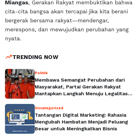
Miangas
, Gerakan Rakyat membuktikan bahwa
cita-cita bangsa akan tercapai jika kita berani
bergerak bersama rakyat—mendengar,
merespons, dan mewujudkan perubahan yang
nyata.
trending_up
TRENDING NOW
Politik
Membawa Semangat Perubahan dari
Masyarakat, Partai Gerakan Rakyat
Mantapkan Langkah Menuju Legalitas
Politik Nasional
Uncategorized
Tantangan Digital Marketing: Rahasia
Mengubah Hambatan Menjadi Peluang
Besar untuk Meningkatkan Bisnis