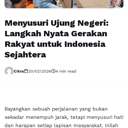
Menyusuri Ujung Negeri:
Langkah Nyata Gerakan
Rakyat untuk Indonesia
Sejahtera
calendar_today
schedule
Citra
20/02/2026
4 min read
Bayangkan sebuah perjalanan yang bukan
sekadar menempuh jarak, tetapi menyusuri hati
dan harapan setiap lapisan masyarakat. Inilah