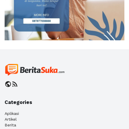
public
rss_feed
Categories
Aplikasi
Artikel
Berita