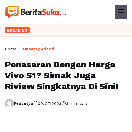
menu
BREAKING
Home
/
Uncategorized
Penasaran Dengan Harga
Vivo S1? Simak Juga
Riview Singkatnya Di Sini!
calendar_today
schedule
Prasetya
09/07/2023
3 min read