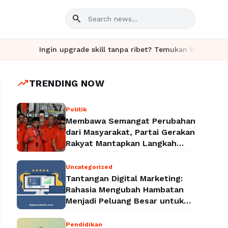
search
Ingin upgrade skill tanpa ribet? Temukan kelas seru dan materi
trending_up
TRENDING NOW
Politik
Membawa Semangat Perubahan
dari Masyarakat, Partai Gerakan
Rakyat Mantapkan Langkah
Menuju Legalitas Politik
Nasional
Uncategorized
Tantangan Digital Marketing:
Rahasia Mengubah Hambatan
Menjadi Peluang Besar untuk
Meningkatkan Bisnis
Pendidikan