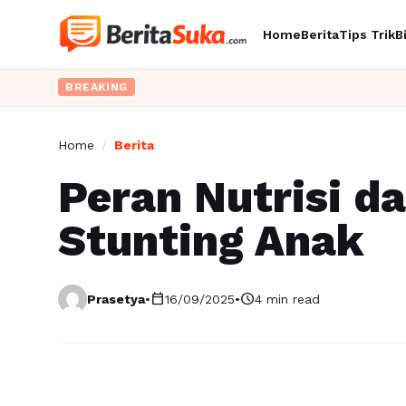
Home
Berita
Tips Trik
B
BREAKING
Home
/
Berita
Peran Nutrisi d
Stunting Anak
calendar_today
schedule
Prasetya
•
16/09/2025
•
4 min read