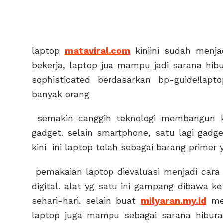
laptop
mataviral.com
kiniini sudah menja
bekerja, laptop jua mampu jadi sarana hib
sophisticated berdasarkan bp-guide!lapt
banyak orang
semakin canggih teknologi membangun ki
gadget. selain smartphone, satu lagi gadge
kini ini laptop telah sebagai barang primer 
pemakaian laptop dievaluasi menjadi car
digital. alat yg satu ini gampang dibawa 
sehari-hari. selain buat
milyaran.my.id
men
laptop juga mampu sebagai sarana hibur