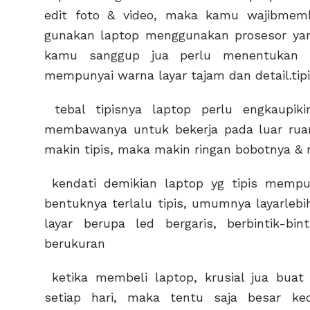
edit foto & video, maka kamu wajibmemb
gunakan laptop menggunakan prosesor yan
kamu sanggup jua perlu menentukan r
mempunyai warna layar tajam dan detail.tip
tebal tipisnya laptop perlu engkaupik
membawanya untuk bekerja pada luar ruang
makin tipis, maka makin ringan bobotnya &
kendati demikian laptop yg tipis mempu
bentuknya terlalu tipis, umumnya layarleb
layar berupa led bergaris, berbintik-bin
berukuran
ketika membeli laptop, krusial jua buat
setiap hari, maka tentu saja besar ke