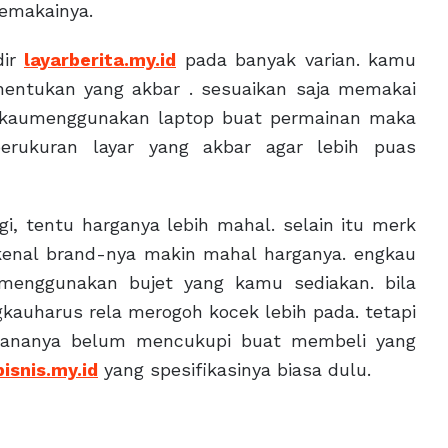
emakainya.
dir
layarberita.my.id
pada banyak varian. kamu
nentukan yang akbar . sesuaikan saja memakai
ngkaumenggunakan laptop buat permainan maka
rukuran layar yang akbar agar lebih puas
i, tentu harganya lebih mahal. selain itu merk
rkenal brand-nya makin mahal harganya. engkau
 menggunakan bujet yang kamu sediakan. bila
auharus rela merogoh kocek lebih pada. tetapi
 dananya belum mencukupi buat membeli yang
isnis.my.id
yang spesifikasinya biasa dulu.