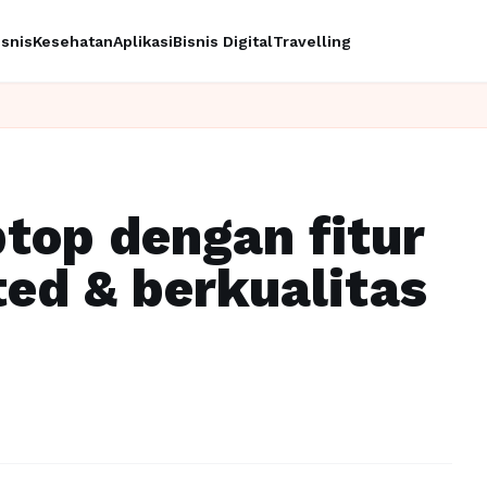
isnis
Kesehatan
Aplikasi
Bisnis Digital
Travelling
Ingin upgrade
top dengan fitur
ted & berkualitas