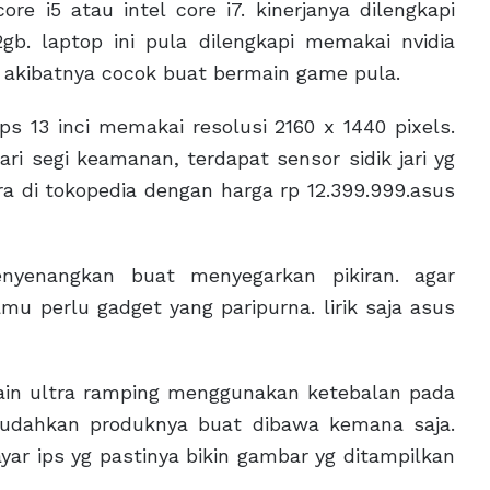
e i5 atau intel core i7. kinerjanya dilengkapi
. laptop ini pula dilengkapi memakai nvidia
akibatnya cocok buat bermain game pula.
s 13 inci memakai resolusi 2160 x 1440 pixels.
i segi keamanan, terdapat sensor sidik jari yg
a di tokopedia dengan harga rp 12.399.999.asus
enangkan buat menyegarkan pikiran. agar
u perlu gadget yang paripurna. lirik saja asus
sain ultra ramping menggunakan ketebalan pada
mudahkan produknya buat dibawa kemana saja.
layar ips yg pastinya bikin gambar yg ditampilkan