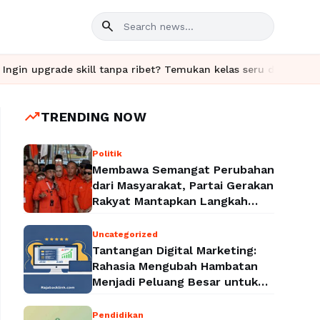
search
 skill tanpa ribet? Temukan kelas seru dan materi lengkap hanya 
trending_up
TRENDING NOW
Politik
Membawa Semangat Perubahan
dari Masyarakat, Partai Gerakan
Rakyat Mantapkan Langkah
Menuju Legalitas Politik
Nasional
Uncategorized
Tantangan Digital Marketing:
Rahasia Mengubah Hambatan
Menjadi Peluang Besar untuk
Meningkatkan Bisnis
Pendidikan