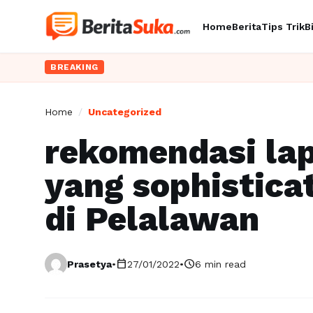
Home
Berita
Tips Trik
B
BREAKING
Home
/
Uncategorized
rekomendasi lap
yang sophistica
di Pelalawan
calendar_today
schedule
Prasetya
•
27/01/2022
•
6 min read