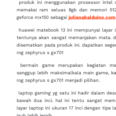
produk ini menggunakan prosessor intel cor
memakai ram seluas 8gb dan memori 512gb
geforce mx150 sebagai
julianabalduino.com
huawei matebook 13 ini mempunyai layar ip
tentunya akan sangat memanjakan mata. dar
disematkan pada produk ini. dapatkan seger
rog zephyrus s gx701
bermain game merupakan kegiatan meny
sanggup lebih maksimalkala main game, kam
rog zephyrus s gx701 menjadi pilihan.
laptop gaming yg satu ini hadir dalam de
bawah dua inci. hal ini tentu sangat me
layar laptop ini ukuran 17 inci dengan tipe 
jauh lebih jernih.