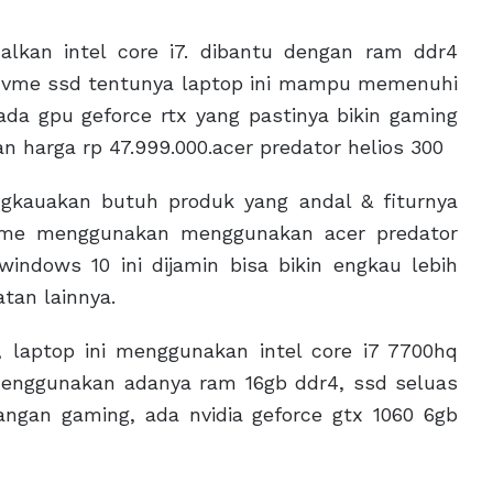
lkan intel core i7. dibantu dengan ram ddr4
b nvme ssd tentunya laptop ini mampu memenuhi
ada gpu geforce rtx yang pastinya bikin gaming
n harga rp 47.999.000.acer predator helios 300
gkauakan butuh produk yang andal & fiturnya
game menggunakan menggunakan acer predator
windows 10 ini dijamin bisa bikin engkau lebih
tan lainnya.
 laptop ini menggunakan intel core i7 7700hq
menggunakan adanya ram 16gb ddr4, ssd seluas
angan gaming, ada nvidia geforce gtx 1060 6gb