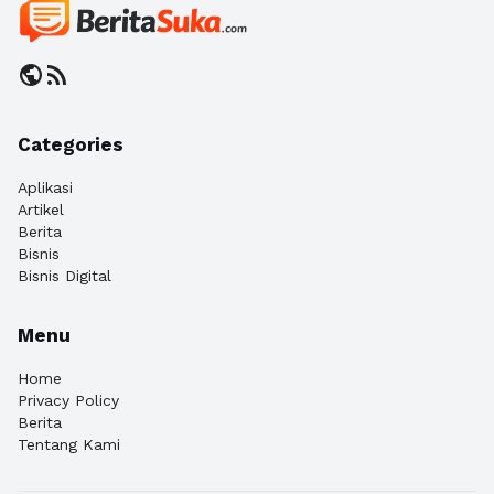
public
rss_feed
Categories
Aplikasi
Artikel
Berita
Bisnis
Bisnis Digital
Menu
Home
Privacy Policy
Berita
Tentang Kami