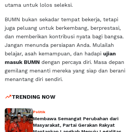
utama untuk lolos seleksi.
BUMN bukan sekadar tempat bekerja, tetapi
juga peluang untuk berkembang, berprestasi,
dan memberikan kontribusi nyata bagi bangsa.
Jangan menunda persiapan Anda. Mulailah
belajar, asah kemampuan, dan hadapi
ujian
masuk BUMN
dengan percaya diri. Masa depan
gemilang menanti mereka yang siap dan berani
menantang diri sendiri.
trending_up
TRENDING NOW
Politik
Membawa Semangat Perubahan dari
Masyarakat, Partai Gerakan Rakyat
Mantapkan Langkah Menuju Legalitas