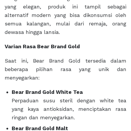
yang elegan, produk ini tampil sebagai
alternatif modern yang bisa dikonsumsi oleh
semua kalangan, mulai dari remaja, orang
dewasa hingga lansia.
Varian Rasa Bear Brand Gold
Saat ini, Bear Brand Gold tersedia dalam
beberapa pilihan rasa yang unik dan
menyegarkan:
Bear Brand Gold White Tea
Perpaduan susu steril dengan white tea
yang kaya antioksidan, menciptakan rasa
ringan dan menyegarkan.
Bear Brand Gold Malt