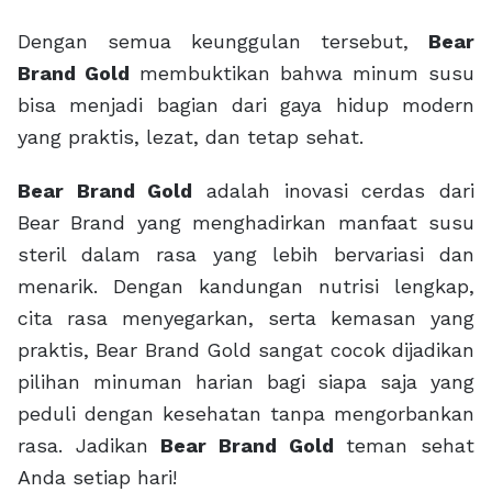
Dengan semua keunggulan tersebut,
Bear
Brand Gold
membuktikan bahwa minum susu
bisa menjadi bagian dari gaya hidup modern
yang praktis, lezat, dan tetap sehat.
Bear Brand Gold
adalah inovasi cerdas dari
Bear Brand yang menghadirkan manfaat susu
steril dalam rasa yang lebih bervariasi dan
menarik. Dengan kandungan nutrisi lengkap,
cita rasa menyegarkan, serta kemasan yang
praktis, Bear Brand Gold sangat cocok dijadikan
pilihan minuman harian bagi siapa saja yang
peduli dengan kesehatan tanpa mengorbankan
rasa. Jadikan
Bear Brand Gold
teman sehat
Anda setiap hari!