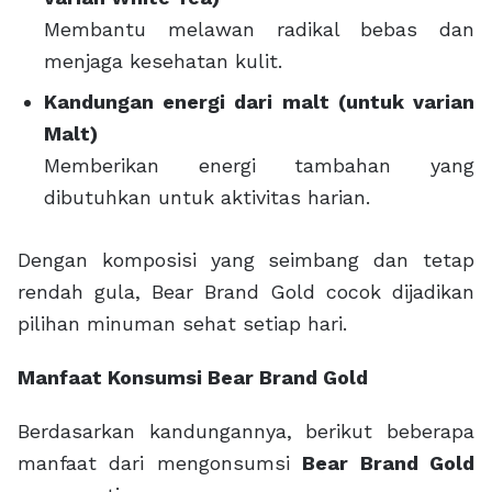
Membantu melawan radikal bebas dan
menjaga kesehatan kulit.
Kandungan energi dari malt (untuk varian
Malt)
Memberikan energi tambahan yang
dibutuhkan untuk aktivitas harian.
Dengan komposisi yang seimbang dan tetap
rendah gula, Bear Brand Gold cocok dijadikan
pilihan minuman sehat setiap hari.
Manfaat Konsumsi Bear Brand Gold
Berdasarkan kandungannya, berikut beberapa
manfaat dari mengonsumsi
Bear Brand Gold