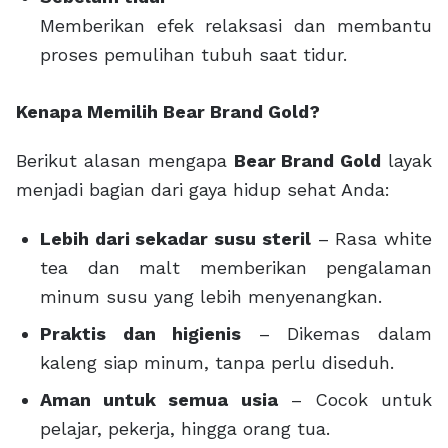
Memberikan efek relaksasi dan membantu
proses pemulihan tubuh saat tidur.
Kenapa Memilih Bear Brand Gold?
Berikut alasan mengapa
Bear Brand Gold
layak
menjadi bagian dari gaya hidup sehat Anda:
Lebih dari sekadar susu steril
– Rasa white
tea dan malt memberikan pengalaman
minum susu yang lebih menyenangkan.
Praktis dan higienis
– Dikemas dalam
kaleng siap minum, tanpa perlu diseduh.
Aman untuk semua usia
– Cocok untuk
pelajar, pekerja, hingga orang tua.