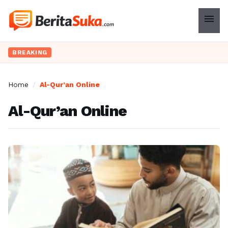
menu
BREAKING
Home
/
Al-Qur’an Online
Al-Qur’an Online