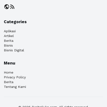
public
rss_feed
Categories
Aplikasi
Artikel
Berita
Bisnis
Bisnis Digital
Menu
Home
Privacy Policy
Berita
Tentang Kami