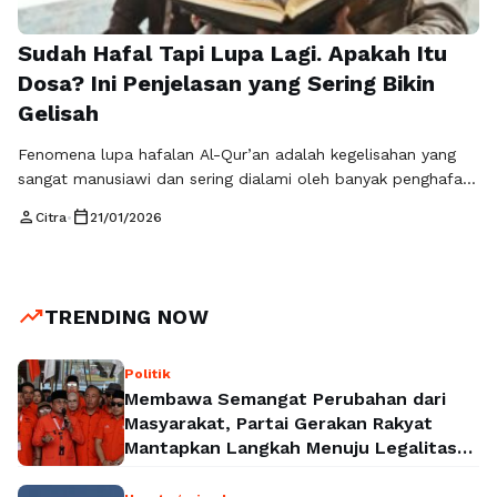
Sudah Hafal Tapi Lupa Lagi. Apakah Itu
Dosa? Ini Penjelasan yang Sering Bikin
Gelisah
Fenomena lupa hafalan Al-Qur’an adalah kegelisahan yang
sangat manusiawi dan sering dialami oleh banyak penghafal,
baik yang masih dalam proses maupun yang sudah lama
person
calendar_today
Citra
•
21/01/2026
menyelesaikan hafalan. Pertanyaan tentang hukum orang
yang melupakan hafalan Al-Qur’an kerap muncul, terutama
ketika rasa bersalah dan takut dianggap lalai mulai
menghantui. Dalam realitas kehidupan modern yang penuh
trending_up
TRENDING NOW
distraksi, menjaga hafalan …
Read more
Politik
Membawa Semangat Perubahan dari
Masyarakat, Partai Gerakan Rakyat
Mantapkan Langkah Menuju Legalitas
Politik Nasional