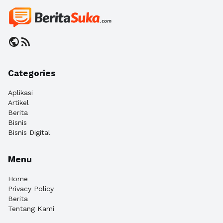
public
rss_feed
Categories
Aplikasi
Artikel
Berita
Bisnis
Bisnis Digital
Menu
Home
Privacy Policy
Berita
Tentang Kami