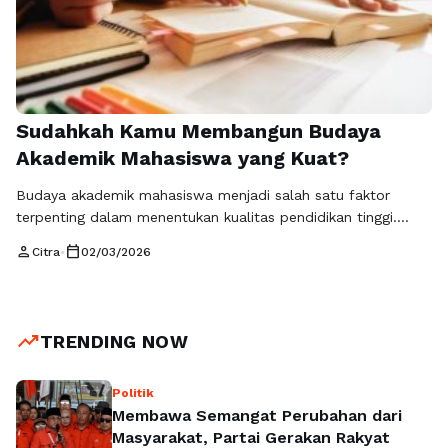
Sudahkah Kamu Membangun Budaya
Akademik Mahasiswa yang Kuat?
Budaya akademik mahasiswa menjadi salah satu faktor
terpenting dalam menentukan kualitas pendidikan tinggi.
Banyak mahasiswa beranggapan bahwa keberhasilan kuliah
person
calendar_today
Citra
•
02/03/2026
hanya diukur dari nilai IPK atau kelulusan tepat waktu.
Padahal, esensi pendidikan tinggi terletak pada pembentukan
pola pikir ilmiah, etika intelektual, serta kebiasaan belajar
yang berkelanjutan. Inilah yang disebut sebagai budaya
trending_up
TRENDING NOW
akademik mahasiswa. Di tengah perkembangan …
Read more
Politik
Membawa Semangat Perubahan dari
Masyarakat, Partai Gerakan Rakyat