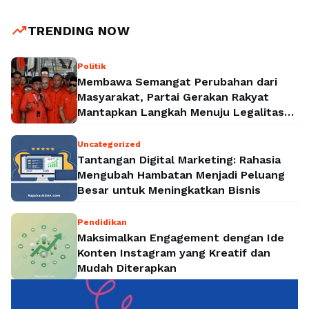
polos juga semakin banyak yang melirik, akibat dari
banyaknya permintaan kaos dari jasa …
Read more
trending_up
TRENDING NOW
Politik
Membawa Semangat Perubahan dari
Masyarakat, Partai Gerakan Rakyat
Mantapkan Langkah Menuju Legalitas
Politik Nasional
Uncategorized
Tantangan Digital Marketing: Rahasia
Mengubah Hambatan Menjadi Peluang
Besar untuk Meningkatkan Bisnis
Pendidikan
Maksimalkan Engagement dengan Ide
Konten Instagram yang Kreatif dan
Mudah Diterapkan