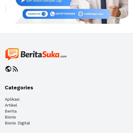
public
rss_feed
Categories
Aplikasi
Artikel
Berita
Bisnis
Bisnis Digital