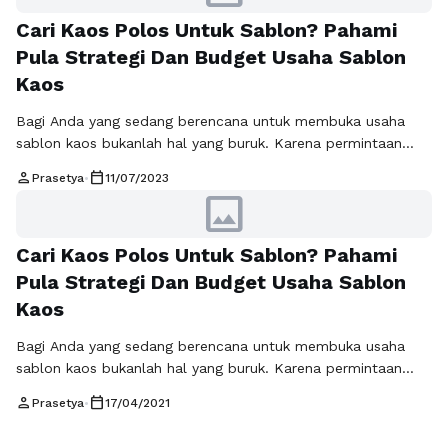
Cari Kaos Polos Untuk Sablon? Pahami
Pula Strategi Dan Budget Usaha Sablon
Kaos
Bagi Anda yang sedang berencana untuk membuka usaha
sablon kaos bukanlah hal yang buruk. Karena permintaan
untuk sablon kaos sekarang ini semakin bertambah saja.
person
calendar_today
Prasetya
•
11/07/2023
Untuk bahan utama dari sablon kaos adalah kaos polos
image
dengan material katun. Tidak heran mengapa usaha jual kaos
polos juga semakin banyak yang melirik, akibat dari
Cari Kaos Polos Untuk Sablon? Pahami
banyaknya permintaan kaos dari jasa …
Read more
Pula Strategi Dan Budget Usaha Sablon
Kaos
Bagi Anda yang sedang berencana untuk membuka usaha
sablon kaos bukanlah hal yang buruk. Karena permintaan
untuk sablon kaos sekarang ini semakin bertambah saja.
person
calendar_today
Prasetya
•
17/04/2021
Untuk bahan utama dari sablon kaos adalah kaos polos
dengan material katun. Tidak heran mengapa usaha jual kaos