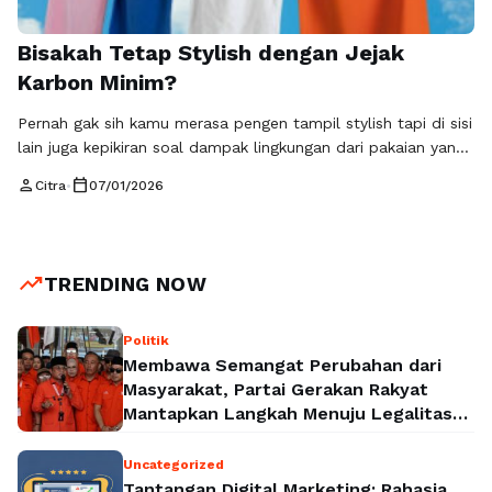
Bisakah Tetap Stylish dengan Jejak
Karbon Minim?
Pernah gak sih kamu merasa pengen tampil stylish tapi di sisi
lain juga kepikiran soal dampak lingkungan dari pakaian yang
dipakai? Di era sekarang, pertanyaan itu makin sering muncul
person
calendar_today
Citra
•
07/01/2026
karena kesadaran konsumen terhadap isu lingkungan juga
makin tinggi. Fashion bukan lagi cuma soal penampilan, tapi
juga soal pilihan hidup. Konsep gaya stylish dengan jejak
karbon …
Read more
trending_up
TRENDING NOW
Politik
Membawa Semangat Perubahan dari
Masyarakat, Partai Gerakan Rakyat
Mantapkan Langkah Menuju Legalitas
Politik Nasional
Uncategorized
Tantangan Digital Marketing: Rahasia