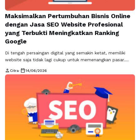
Maksimalkan Pertumbuhan Bisnis Online
dengan Jasa SEO Website Profesional
yang Terbukti Meningkatkan Ranking
Google
Di tengah persaingan digital yang semakin ketat, memiliki
website saja tidak lagi cukup untuk memenangkan pasar.
Ribuan bisnis berlomba-lomba mendapatkan perhatian
person
calendar_today
Citra
•
14/06/2026
pengguna di Google, namun hanya mereka yang berada di
halaman pertama yang benar-benar mendapatkan peluang
terbesar. Jika website Anda belum tampil di posisi strategis,
maka saatnya mempertimbangkan penggunaan jasa seo
website sebagai langkah serius …
Read more