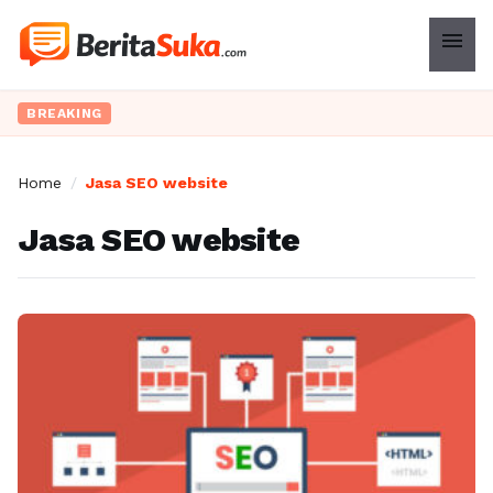
menu
BREAKING
Home
/
Jasa SEO website
Jasa SEO website