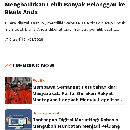
Menghadirkan Lebih Banyak Pelanggan ke
Bisnis Anda
Di era digital saat ini, memiliki website saja tidak cukup untuk
membuat bisnis Anda dikenal luas. Banyak pemilik usaha
berpikir bahwa desain yang menarik dan konten lengkap
person
calendar_today
Citra
•
24/01/2026
sudah cukup. Faktanya, tanpa strategi yang tepat, website
Anda bisa saja tenggelam di antara ribuan pesaing. Jika Anda
ingin bisnis tumbuh dan dilihat oleh orang yang tepat, kini …
Read more
trending_up
TRENDING NOW
Politik
Membawa Semangat Perubahan dari
Masyarakat, Partai Gerakan Rakyat
Mantapkan Langkah Menuju Legalitas
Politik Nasional
Uncategorized
Tantangan Digital Marketing: Rahasia
Mengubah Hambatan Menjadi Peluang