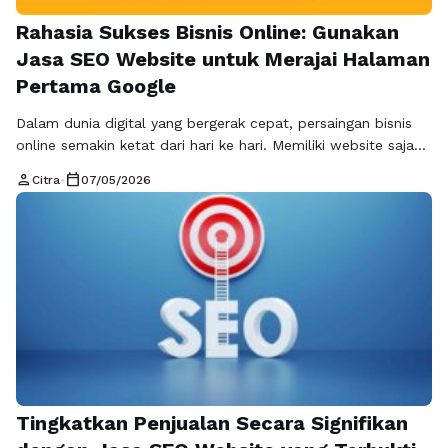
Rahasia Sukses Bisnis Online: Gunakan
Jasa SEO Website untuk Merajai Halaman
Pertama Google
Dalam dunia digital yang bergerak cepat, persaingan bisnis
online semakin ketat dari hari ke hari. Memiliki website saja
tidak lagi cukup untuk menarik perhatian calon pelanggan.
person
calendar_today
Citra
•
07/05/2026
Tanpa strategi yang tepat, website Anda akan sulit
ditemukan di mesin pencari. Di sinilah peran jasa SEO
website menjadi sangat penting sebagai solusi efektif untuk
meningkatkan visibilitas dan mendongkrak …
Read more
Tingkatkan Penjualan Secara Signifikan