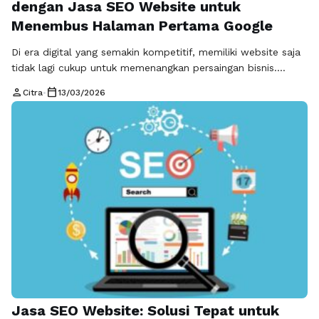
dengan Jasa SEO Website untuk
Menembus Halaman Pertama Google
Di era digital yang semakin kompetitif, memiliki website saja
tidak lagi cukup untuk memenangkan persaingan bisnis.
Ribuan bahkan jutaan website lain juga berusaha menarik
person
calendar_today
Citra
•
13/03/2026
perhatian pengguna internet setiap harinya. Jika website
Anda tidak muncul di halaman pertama mesin pencari,
kemungkinan besar calon pelanggan tidak akan pernah
menemukannya. Inilah mengapa strategi SEO menjadi sangat
penting, dan …
Read more
Jasa SEO Website: Solusi Tepat untuk