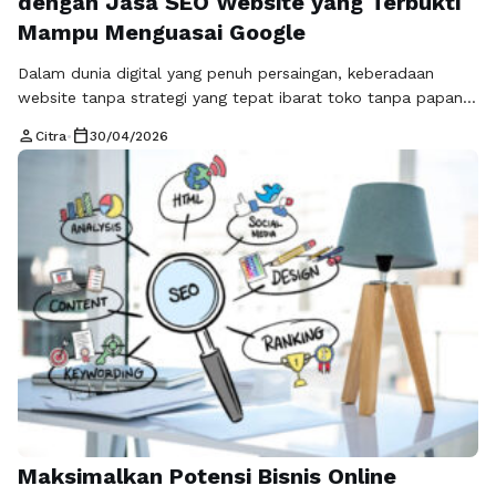
dengan Jasa SEO Website yang Terbukti
Mampu Menguasai Google
Dalam dunia digital yang penuh persaingan, keberadaan
website tanpa strategi yang tepat ibarat toko tanpa papan
nama. Sulit ditemukan, sepi pengunjung, dan akhirnya kalah
person
calendar_today
Citra
•
30/04/2026
dari kompetitor. Inilah alasan mengapa jasa SEO website
menjadi solusi penting bagi siapa pun yang ingin
meningkatkan visibilitas sekaligus memperkuat posisi bisnis di
mesin pencari seperti Google. Menggunakan jasa SEO
website …
Read more
Maksimalkan Potensi Bisnis Online