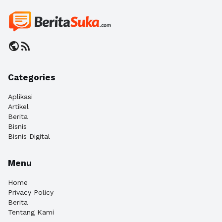
public
rss_feed
Categories
Aplikasi
Artikel
Berita
Bisnis
Bisnis Digital
Menu
Home
Privacy Policy
Berita
Tentang Kami