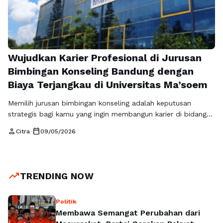
Wujudkan Karier Profesional di Jurusan
Bimbingan Konseling Bandung dengan
Biaya Terjangkau di Universitas Ma’soem
Memilih jurusan bimbingan konseling adalah keputusan
strategis bagi kamu yang ingin membangun karier di bidang
pendidikan, psikologi, dan pengembangan manusia. Di tengah
person
calendar_today
Citra
•
09/05/2026
meningkatnya kebutuhan akan tenaga konselor profesional,
jurusan bimbingan konseling menjadi salah satu program
studi yang semakin dibutuhkan di berbagai sektor, mulai dari
sekolah, lembaga pendidikan, hingga dunia kerja modern. Jika
trending_up
TRENDING NOW
kamu mencari tempat …
Read more
Politik
Membawa Semangat Perubahan dari