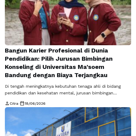
Bangun Karier Profesional di Dunia
Pendidikan: Pilih Jurusan Bimbingan
Konseling di Universitas Ma’soem
Bandung dengan Biaya Terjangkau
Di tengah meningkatnya kebutuhan tenaga ahli di bidang
pendidikan dan kesehatan mental, jurusan bimbingan
konseling menjadi salah satu pilihan studi yang semakin
person
calendar_today
Citra
•
18/06/2026
diminati oleh calon mahasiswa di Indonesia. Program studi
ini tidak hanya menawarkan ilmu pengetahuan, tetapi juga
kesempatan untuk berperan langsung dalam membantu
orang lain menghadapi berbagai tantangan kehidupan. Bagi
Anda yang ingin melanjutkan …
Read more