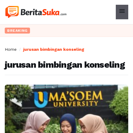
menu
BREAKING
Home
/
jurusan bimbingan konseling
jurusan bimbingan konseling