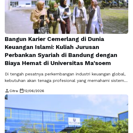
Bangun Karier Cemerlang di Dunia
Keuangan Islami: Kuliah Jurusan
Perbankan Syariah di Bandung dengan
Biaya Hemat di Universitas Ma’soem
Di tengah pesatnya perkembangan industri keuangan global,
kebutuhan akan tenaga profesional yang memahami sistem
keuangan berbasis syariah semakin meningkat. Hal ini
person
calendar_today
Citra
•
12/06/2026
menjadikan jurusan perbankan syariah sebagai salah satu
pilihan studi yang paling relevan dan menjanjikan saat ini.
Bagi Anda yang ingin menempuh pendidikan tinggi dengan
prospek kerja luas, kuliah perbankan di Bandung di
Universitas Ma’soem …
Read more