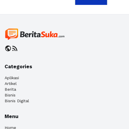
public
rss_feed
Categories
Aplikasi
Artikel
Berita
Bisnis
Bisnis Digital
Menu
Home