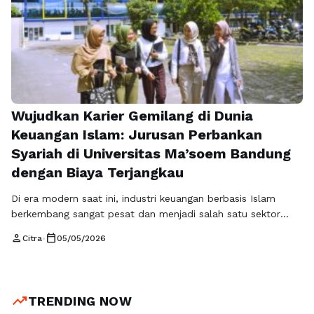
Wujudkan Karier Gemilang di Dunia
Keuangan Islam: Jurusan Perbankan
Syariah di Universitas Ma’soem Bandung
dengan Biaya Terjangkau
Di era modern saat ini, industri keuangan berbasis Islam
berkembang sangat pesat dan menjadi salah satu sektor
paling menjanjikan di Indonesia. Hal ini membuat minat
person
calendar_today
Citra
•
05/05/2026
terhadap jurusan perbankan syariah terus meningkat dari
tahun ke tahun. Banyak calon mahasiswa mulai menyadari
bahwa program studi ini bukan hanya relevan dengan
kebutuhan zaman, tetapi juga memiliki nilai moral …
Read
trending_up
TRENDING NOW
more