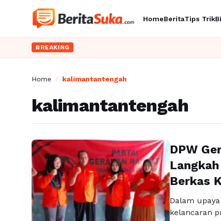
Home
Berita
Tips Trik
B
BREAKING
Home
/
kalimantantengah
kalimantantengah
DPW Ger
Langkah 
Berkas K
Dalam upaya
kelancaran p