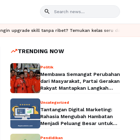
search
pgrade skill tanpa ribet? Temukan kelas seru dan materi lengkap
trending_up
TRENDING NOW
Politik
Membawa Semangat Perubahan
dari Masyarakat, Partai Gerakan
Rakyat Mantapkan Langkah
Menuju Legalitas Politik
Nasional
Uncategorized
Tantangan Digital Marketing:
Rahasia Mengubah Hambatan
Menjadi Peluang Besar untuk
Meningkatkan Bisnis
Pendidikan