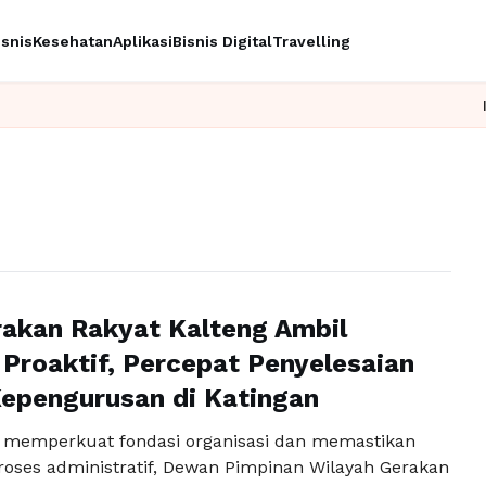
isnis
Kesehatan
Aplikasi
Bisnis Digital
Travelling
Ingin u
akan Rakyat Kalteng Ambil
Proaktif, Percepat Penyelesaian
epengurusan di Katingan
 memperkuat fondasi organisasi dan memastikan
roses administratif, Dewan Pimpinan Wilayah Gerakan