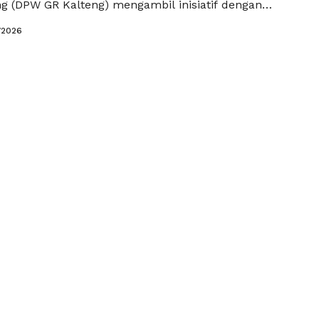
ng (DPW GR Kalteng) mengambil inisiatif dengan
si jemput bola ke Kabupaten Katingan, Minggu
/2026
. Langkah ini dilakukan untuk mempercepat verifikasi
gurusan tingkat daerah sekaligus memastikan
umen siap untuk pendaftaran di Kementerian Hukum
emenkum). Langkah …
Read more