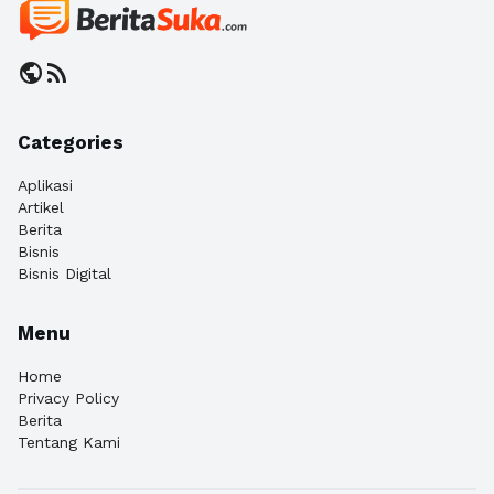
public
rss_feed
Categories
Aplikasi
Artikel
Berita
Bisnis
Bisnis Digital
Menu
Home
Privacy Policy
Berita
Tentang Kami