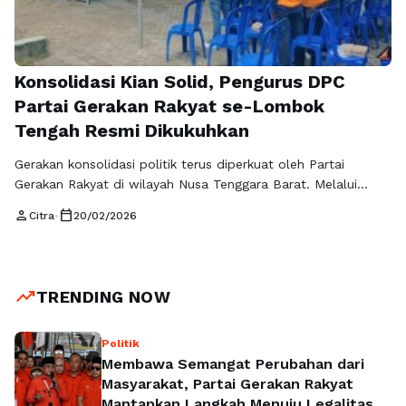
Konsolidasi Kian Solid, Pengurus DPC
Partai Gerakan Rakyat se-Lombok
Tengah Resmi Dikukuhkan
Gerakan konsolidasi politik terus diperkuat oleh Partai
Gerakan Rakyat di wilayah Nusa Tenggara Barat. Melalui
Dewan Pimpinan Wilayah Gerakan Rakyat Nusa Tenggara
person
calendar_today
Citra
•
20/02/2026
Barat, jajaran pengurus Dewan Pimpinan Cabang (DPC) se-
Kabupaten Lombok Tengah resmi dikukuhkan untuk masa
bakti 2026–2031. Momentum ini menjadi tonggak penting
dalam memperkuat fondasi organisasi sekaligus
trending_up
TRENDING NOW
mempersiapkan langkah strategis menuju Pemilu 2029.
Prosesi …
Read more
Politik
Membawa Semangat Perubahan dari
Masyarakat, Partai Gerakan Rakyat
Mantapkan Langkah Menuju Legalitas