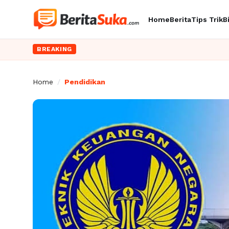
Home
Berita
Tips Trik
B
BREAKING
Home
/
Pendidikan