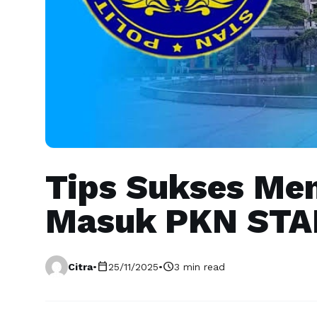
Tips Sukses Me
Masuk PKN STA
calendar_today
schedule
Citra
•
25/11/2025
•
3 min read