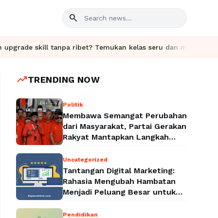
search
kill tanpa ribet? Temukan kelas seru dan materi lengkap hanya d
trending_up
TRENDING NOW
Politik
Membawa Semangat Perubahan
dari Masyarakat, Partai Gerakan
Rakyat Mantapkan Langkah
Menuju Legalitas Politik
Nasional
Uncategorized
Tantangan Digital Marketing:
Rahasia Mengubah Hambatan
Menjadi Peluang Besar untuk
Meningkatkan Bisnis
Pendidikan