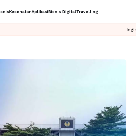
isnis
Kesehatan
Aplikasi
Bisnis Digital
Travelling
Ingin upgrade s