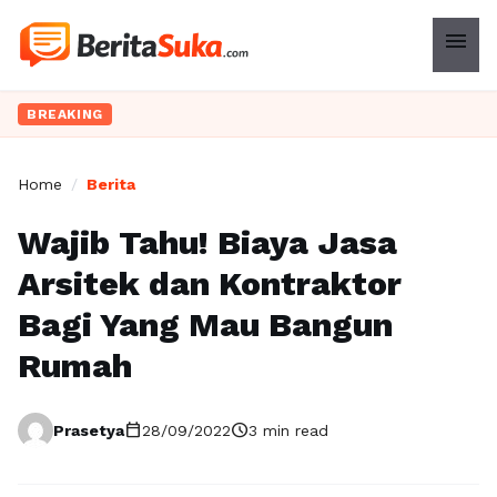
menu
BREAKING
Home
/
Berita
Wajib Tahu! Biaya Jasa
Arsitek dan Kontraktor
Bagi Yang Mau Bangun
Rumah
calendar_today
schedule
Prasetya
28/09/2022
3 min read