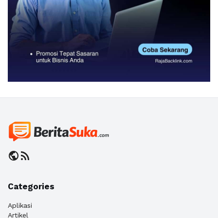
public
rss_feed
Categories
Aplikasi
Artikel