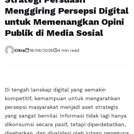
Menggiring Persepsi Digital
untuk Memenangkan Opini
Publik di Media Sosial
calendar_today
schedule
Citra
18/06/2026
4 min read
Di tengah lanskap digital yang semakin
kompetitif, kemampuan untuk mengarahkan
persepsi masyarakat menjadi aset strategis
yang sangat bernilai. Informasi tidak lagi hanya
dikonsumsi secara pasif, tetapi diperdebatkan,
disebarkan, dan divalidasi oleh jutaan pengguna