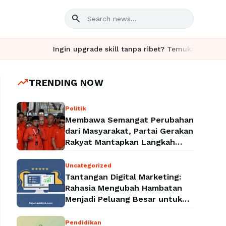
search
Ingin upgrade skill tanpa ribet? Temukan kelas seru dan
trending_up
TRENDING NOW
Politik
Membawa Semangat Perubahan
dari Masyarakat, Partai Gerakan
Rakyat Mantapkan Langkah
Menuju Legalitas Politik
Nasional
Uncategorized
Tantangan Digital Marketing:
Rahasia Mengubah Hambatan
Menjadi Peluang Besar untuk
Meningkatkan Bisnis
Pendidikan