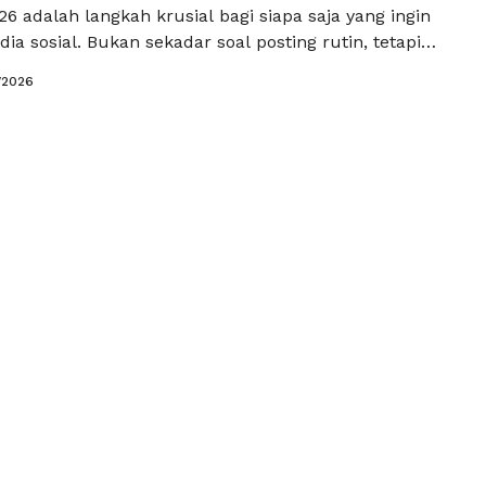
6 adalah langkah krusial bagi siapa saja yang ingin
ia sosial. Bukan sekadar soal posting rutin, tetapi
nda mampu menyesuaikan strategi dengan
/2026
stem yang semakin cerdas dan selektif. Jika Anda
 dilihat lebih banyak orang, maka sudah saatnya Anda
uai …
Read more