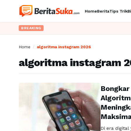
Home
Berita
Tips Trik
B
BREAKING
Home
/
algoritma instagram 2026
algoritma instagram 
Bongkar
Algoritm
Meningk
Maksima
Di era digit