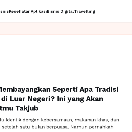
isnis
Kesehatan
Aplikasi
Bisnis Digital
Travelling
embayangkan Seperti Apa Tradisi
i di Luar Negeri? Ini yang Akan
mu Takjub
elalu identik dengan kebersamaan, makanan khas, dan
 setelah satu bulan berpuasa. Namun pernahkah