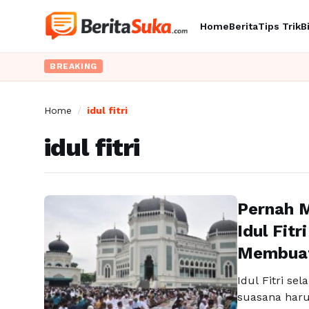
Home
Berita
Tips Trik
B
BREAKING
Home
/
idul fitri
idul fitri
Pernah M
Idul Fitr
Membuat
Idul Fitri s
suasana haru