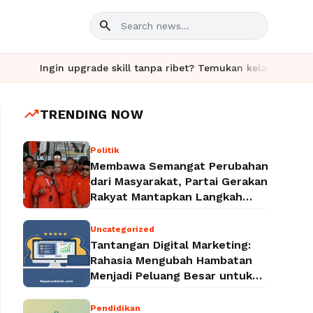
search
Ingin upgrade skill tanpa ribet? Temukan kelas seru dan materi
trending_up
TRENDING NOW
Politik
Membawa Semangat Perubahan
dari Masyarakat, Partai Gerakan
Rakyat Mantapkan Langkah
Menuju Legalitas Politik
Nasional
Uncategorized
Tantangan Digital Marketing:
Rahasia Mengubah Hambatan
Menjadi Peluang Besar untuk
Meningkatkan Bisnis
Pendidikan