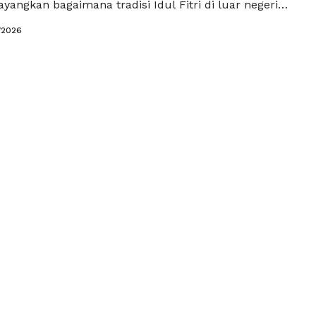
ngkan bagaimana tradisi Idul Fitri di luar negeri
pakah sama seperti di Indonesia dengan ketupat dan
/2026
ustru memiliki warna budaya yang benar benar
ahas tradisi Idul Fitri di luar negeri bukan sekadar
ad more