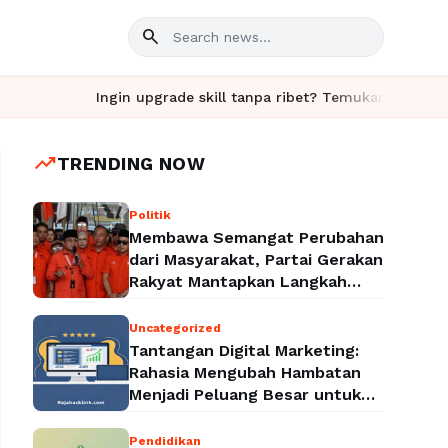
search
Ingin upgrade skill tanpa ribet? Temukan kelas seru dan 
trending_up
TRENDING NOW
Politik
Membawa Semangat Perubahan
dari Masyarakat, Partai Gerakan
Rakyat Mantapkan Langkah
Menuju Legalitas Politik
Nasional
Uncategorized
Tantangan Digital Marketing:
Rahasia Mengubah Hambatan
Menjadi Peluang Besar untuk
Meningkatkan Bisnis
Pendidikan