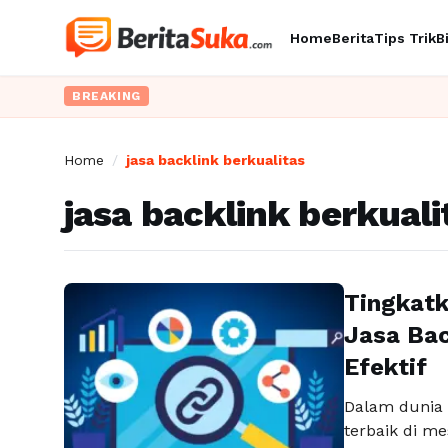
Home
Berita
Tips Trik
B
BREAKING
Home
/
jasa backlink berkualitas
jasa backlink berkuali
Tingkatk
Jasa Bac
Efektif
Dalam dunia 
terbaik di me