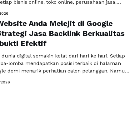
tiap bisnis online, toko online, perusahaan jasa,
er profesional berlomba-lomba mendapatkan
/2026
ngguna internet melalui halaman pertama Google.
ebsite Anda Melejit di Google
encapai posisi tersebut tidaklah mudah tanpa
yang tepat. Salah satu strategi yang terbukti
trategi Jasa Backlink Berkualitas
 dampak …
Read more
bukti Efektif
 dunia digital semakin ketat dari hari ke hari. Setiap
mba-lomba mendapatkan posisi terbaik di halaman
le demi menarik perhatian calon pelanggan. Namun
, banyak website yang masih tertinggal karena
/2026
rategi SEO yang tepat. Salah satu kunci utama yang
kan adalah pemanfaatan jasa backlink berkualitas
asi untuk meningkatkan kredibilitas …
Read more