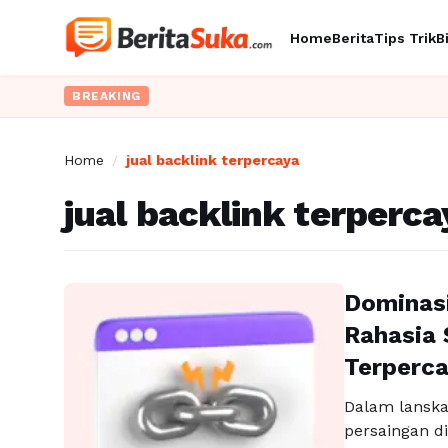
Home
Berita
Tips Trik
B
BREAKING
Home
/
jual backlink terpercaya
jual backlink terperca
Dominas
Rahasia 
Terperca
Dalam lanska
persaingan di