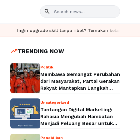
search
Ingin upgrade skill tanpa ribet? Temukan kelas seru dan materi
trending_up
TRENDING NOW
Politik
Membawa Semangat Perubahan
dari Masyarakat, Partai Gerakan
Rakyat Mantapkan Langkah
Menuju Legalitas Politik
Nasional
Uncategorized
Tantangan Digital Marketing:
Rahasia Mengubah Hambatan
Menjadi Peluang Besar untuk
Meningkatkan Bisnis
Pendidikan