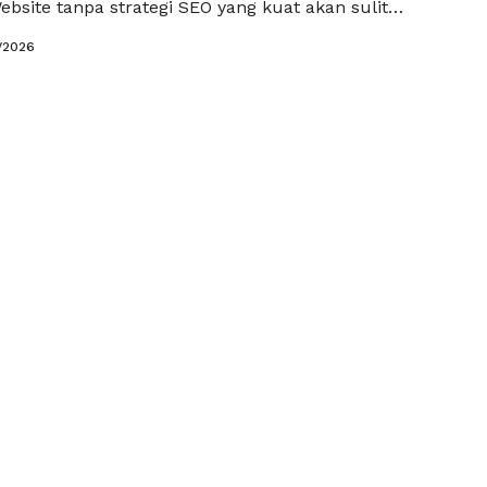
bsite tanpa strategi SEO yang kuat akan sulit
hkan oleh target audiensnya sendiri. Salah satu
/2026
ng berpengaruh yang digunakan para praktisi digital
lah memanfaatkan layanan jual backlink terpercaya
atkan otoritas dan visibilitas website secara …
Read