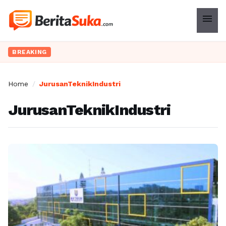
menu
BREAKING
Home
/
JurusanTeknikIndustri
JurusanTeknikIndustri