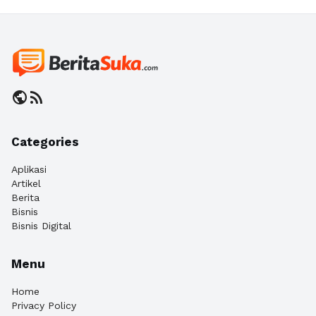
public
rss_feed
Categories
Aplikasi
Artikel
Berita
Bisnis
Bisnis Digital
Menu
Home
Privacy Policy