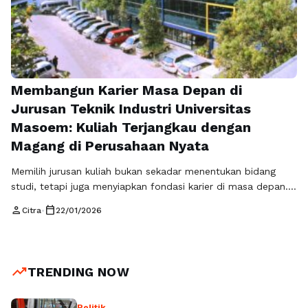
Membangun Karier Masa Depan di
Jurusan Teknik Industri Universitas
Masoem: Kuliah Terjangkau dengan
Magang di Perusahaan Nyata
Memilih jurusan kuliah bukan sekadar menentukan bidang
studi, tetapi juga menyiapkan fondasi karier di masa depan.
Bagi mereka yang tertarik pada dunia industri, produksi, dan
person
calendar_today
Citra
•
22/01/2026
manajemen operasional, Jurusan Teknik Industri menjadi
pilihan yang tepat. Di Bandung, Universitas Masoem
menawarkan kesempatan unik: pendidikan berkualitas dengan
biaya terjangkau, hanya 5 juta per semester, dan pengalaman
trending_up
TRENDING NOW
magang langsung …
Read more
Politik