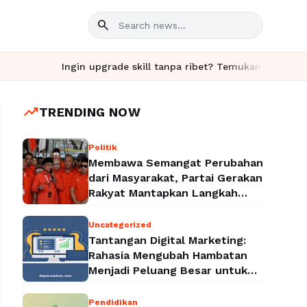
search
Ingin upgrade skill tanpa ribet? Temukan kelas seru dan m
trending_up
TRENDING NOW
Politik
Membawa Semangat Perubahan
dari Masyarakat, Partai Gerakan
Rakyat Mantapkan Langkah
Menuju Legalitas Politik
Nasional
Uncategorized
Tantangan Digital Marketing:
Rahasia Mengubah Hambatan
Menjadi Peluang Besar untuk
Meningkatkan Bisnis
Pendidikan