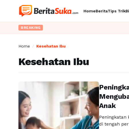
Home
Berita
Tips Trik
B
BREAKING
Home
/
Kesehatan Ibu
Kesehatan Ibu
Peningka
Menguba
Anak
Peningkatan 
di tengah p