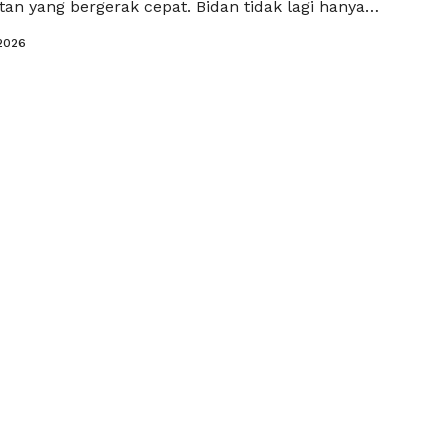
an yang bergerak cepat. Bidan tidak lagi hanya
bagai tenaga pendamping persalinan, tetapi juga
2026
a terdepan dalam edukasi kesehatan, pencegahan
ilan, serta pendampingan ibu dan anak secara
. Dalam konteks ini, kompetensi bidan tidak bersifat
d more