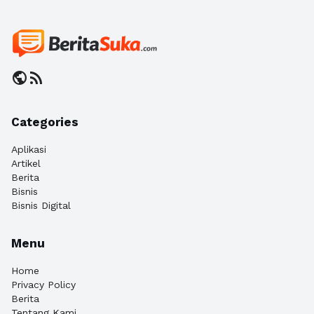
public
rss_feed
Categories
Aplikasi
Artikel
Berita
Bisnis
Bisnis Digital
Menu
Home
Privacy Policy
Berita
Tentang Kami