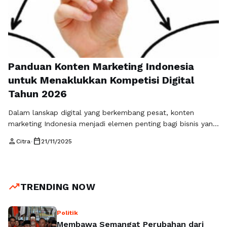
Panduan Konten Marketing Indonesia
untuk Menaklukkan Kompetisi Digital
Tahun 2026
Dalam lanskap digital yang berkembang pesat, konten
marketing Indonesia menjadi elemen penting bagi bisnis yang
ingin membangun kehadiran online yang kuat. Persaingan
person
calendar_today
Citra
•
21/11/2025
digital tidak lagi bertumpu pada iklan semata, melainkan
kemampuan brand menyajikan konten yang mampu
menjawab kebutuhan audiens, memberikan nilai, dan
menjaga konsistensi dalam komunikasi. Mengapa Konten
trending_up
TRENDING NOW
Marketing Indonesia Makin Mempengaruhi Bisnis? Indonesia
termasuk …
Read more
Politik
Membawa Semangat Perubahan dari