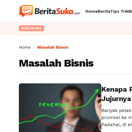
Home
Berita
Tips Trik
B
BREAKING
Home
/
Masalah Bisnis
Masalah Bisnis
Kenapa 
Jujurnya 
Banyak pelak
promosi ke ma
Padahal, di e
penjualan da