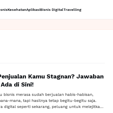
isnis
Kesehatan
Aplikasi
Bisnis Digital
Travelling
Penjualan Kamu Stagnan? Jawaban
Ada di Sini!
u bisnis merasa sudah berjualan habis-habisan,
na-mana, tapi hasilnya tetap begitu-begitu saja.
ra digital seperti sekarang, peluang untuk melejitkan
n keuntungan justru semakin terbuka lebar jika