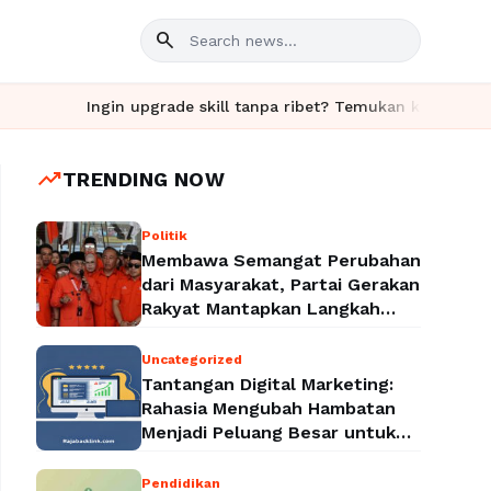
search
Ingin upgrade skill tanpa ribet? Temukan kelas seru dan ma
trending_up
TRENDING NOW
Politik
Membawa Semangat Perubahan
dari Masyarakat, Partai Gerakan
Rakyat Mantapkan Langkah
Menuju Legalitas Politik
Nasional
Uncategorized
Tantangan Digital Marketing:
Rahasia Mengubah Hambatan
Menjadi Peluang Besar untuk
Meningkatkan Bisnis
Pendidikan