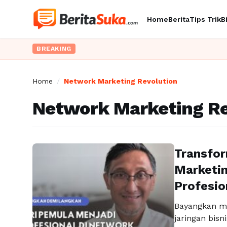
Home
Berita
Tips Trik
B
BREAKING
Home
/
Network Marketing Revolution
Network Marketing Re
Transfor
Marketin
Profesio
Bayangkan mem
jaringan bisn