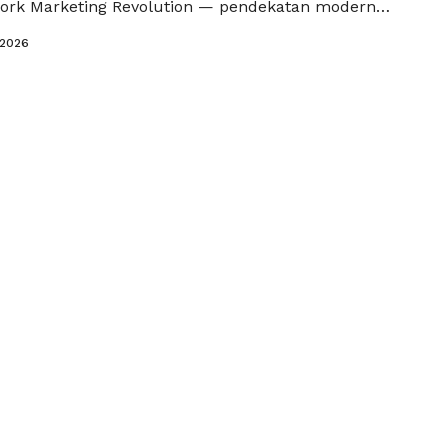
ork Marketing Revolution — pendekatan modern
network marketing yang mengubah cara orang
/2026
isnis, mengembangkan diri, dan mencapai
ni bukan sekadar strategi penjualan atau perekrutan,
e revolusioner yang memungkinkan setiap pemula
h menjadi …
Read more