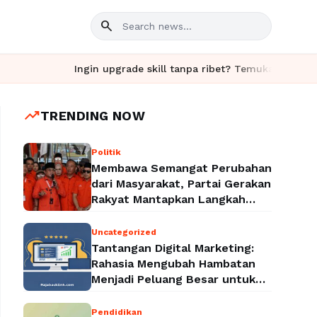
search
Ingin upgrade skill tanpa ribet? Temukan kelas seru dan
trending_up
TRENDING NOW
Politik
Membawa Semangat Perubahan
dari Masyarakat, Partai Gerakan
Rakyat Mantapkan Langkah
Menuju Legalitas Politik
Nasional
Uncategorized
Tantangan Digital Marketing:
Rahasia Mengubah Hambatan
Menjadi Peluang Besar untuk
Meningkatkan Bisnis
Pendidikan