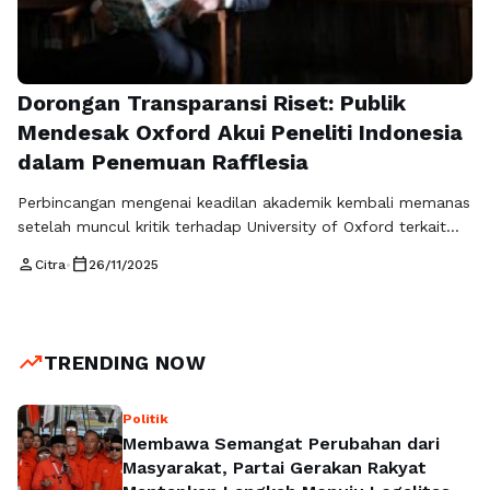
Dorongan Transparansi Riset: Publik
Mendesak Oxford Akui Peneliti Indonesia
dalam Penemuan Rafflesia
Perbincangan mengenai keadilan akademik kembali memanas
setelah muncul kritik terhadap University of Oxford terkait
publikasinya tentang penemuan Rafflesia hasseltii di
person
calendar_today
Citra
•
26/11/2025
Sumatera. Unggahan resmi dari institusi tersebut dianggap
tidak memberikan ruang yang layak bagi para peneliti
Indonesia yang turut berperan dalam proses eksplorasi dan
dokumentasi spesies langka itu. Situasi ini kemudian
trending_up
TRENDING NOW
memunculkan tuntutan luas agar Oxford …
Read more
Politik
Membawa Semangat Perubahan dari
Masyarakat, Partai Gerakan Rakyat