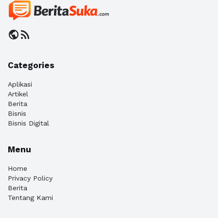
public
rss_feed
Categories
Aplikasi
Artikel
Berita
Bisnis
Bisnis Digital
Menu
Home
Privacy Policy
Berita
Tentang Kami