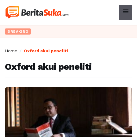
menu
BREAKING
Home
/
Oxford akui peneliti
Oxford akui peneliti