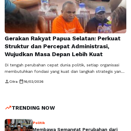
Gerakan Rakyat Papua Selatan: Perkuat
Struktur dan Percepat Administrasi,
Wujudkan Masa Depan Lebih Kuat
Di tengah perubahan cepat dunia politik, setiap organisasi
membutuhkan fondasi yang kuat dan langkah strategis yang
tepat. Gerakan Rakyat, sebagai kekuatan politik yang
person
calendar_today
Citra
•
16/02/2026
berkomitmen pada aspirasi rakyat, kini menegaskan langkah
nyata di wilayah Papua Selatan. Ketua Umum partai, Sahrin
Hamid, memberikan arahan langsung untuk memperkuat
struktur organisasi dan mempercepat proses administrasi,
trending_up
TRENDING NOW
sebagai bagian dari upaya …
Read more
Politik
Membawa Semangat Perubahan dari