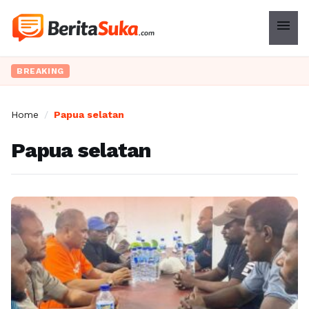
menu
BREAKING
Home
/
Papua selatan
Papua selatan