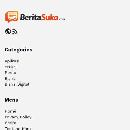
public
rss_feed
Categories
Aplikasi
Artikel
Berita
Bisnis
Bisnis Digital
Menu
Home
Privacy Policy
Berita
Tentang Kami