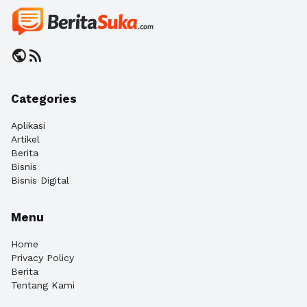
public
rss_feed
Categories
Aplikasi
Artikel
Berita
Bisnis
Bisnis Digital
Menu
Home
Privacy Policy
Berita
Tentang Kami