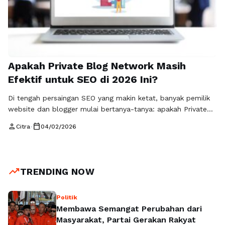
Apakah Private Blog Network Masih
Efektif untuk SEO di 2026 Ini?
Di tengah persaingan SEO yang makin ketat, banyak pemilik
website dan blogger mulai bertanya-tanya: apakah Private
Blog Network (PBN) masih relevan dan aman digunakan?
person
calendar_today
Citra
•
04/02/2026
Jawaban jujurnya, PBN masih sangat efektif kalau digunakan
dengan cara yang benar. Masalahnya, tidak semua orang
punya waktu, sumber daya, dan pengetahuan untuk
membangun PBN yang berkualitas. Di sinilah
trending_up
TRENDING NOW
Rajabacklink.com hadir …
Read more
Politik
Membawa Semangat Perubahan dari
Masyarakat, Partai Gerakan Rakyat