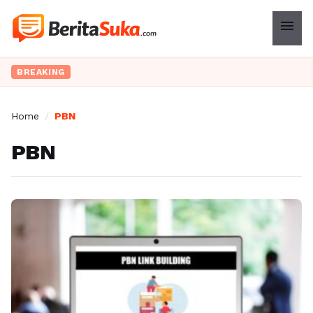
menu
BREAKING
Home
/
PBN
PBN